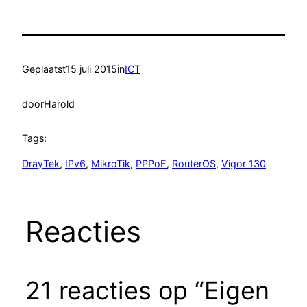
Geplaatst
15 juli 2015
in
ICT
door
Harold
Tags:
DrayTek
, 
IPv6
, 
MikroTik
, 
PPPoE
, 
RouterOS
, 
Vigor 130
Reacties
21 reacties op “Eigen