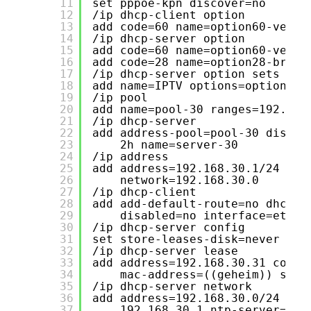
11
set pppoe-kpn discover=no
12
/ip dhcp-client option
13
add code=60 name=option60-vendo
14
/ip dhcp-server option
15
add code=60 name=option60-vendo
16
add code=28 name=option28-broad
17
/ip dhcp-server option sets
18
add name=IPTV options=option60-
19
/ip pool
20
add name=pool-30 ranges=192.168
21
/ip dhcp-server
22
add address-pool=pool-30 disabl
23
2h name=server-30
24
/ip address
25
add address=192.168.30.1/24 com
26
network=192.168.30.0
27
/ip dhcp-client
28
add add-default-route=no dhcp-o
29
disabled=no interface=ether
30
/ip dhcp-server config
31
set store-leases-disk=never
32
/ip dhcp-server lease
33
add address=192.168.30.31 comme
34
mac-address=((geheim)) serv
35
/ip dhcp-server network
36
add address=192.168.30.0/24 com
37
192.168.30.1 ntp-server=192