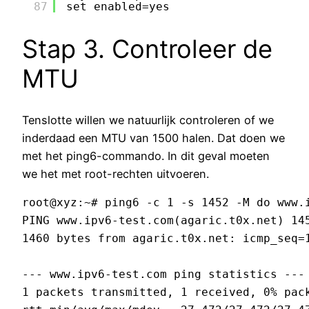
87
set enabled=yes
Stap 3. Controleer de
MTU
Tenslotte willen we natuurlijk controleren of we
inderdaad een MTU van 1500 halen. Dat doen we
met het ping6-commando. In dit geval moeten
we het met root-rechten uitvoeren.
root@xyz:~# ping6 -c 1 -s 1452 -M do www.i
PING www.ipv6-test.com(agaric.t0x.net) 145
1460 bytes from agaric.t0x.net: icmp_seq=1
--- www.ipv6-test.com ping statistics ---

1 packets transmitted, 1 received, 0% pack