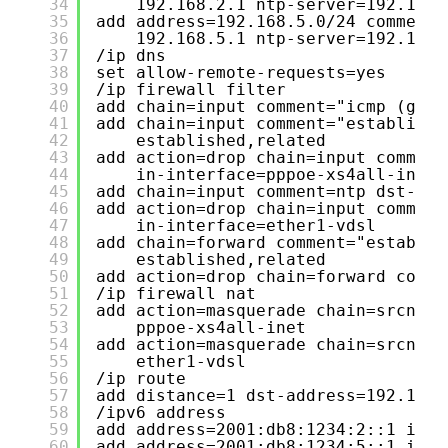
34
192.168.2.1 ntp-server=192.168.
35
add address=192.168.5.0/24 comment=
36
192.168.5.1 ntp-server=192.168.
37
/ip dns
38
set allow-remote-requests=yes
39
/ip firewall filter
40
add chain=input comment="icmp (geli
41
add chain=input comment="establishe
42
established,related
43
add action=drop chain=input comment
44
in-interface=pppoe-xs4all-inet
45
add chain=input comment=ntp dst-por
46
add action=drop chain=input comment
47
in-interface=ether1-vdsl
48
add chain=forward comment="establis
49
established,related
50
add action=drop chain=forward comme
51
/ip firewall nat
52
add action=masquerade chain=srcnat 
53
pppoe-xs4all-inet
54
add action=masquerade chain=srcnat 
55
ether1-vdsl
56
/ip route
57
add distance=1 dst-address=192.168.
58
/ipv6 address
59
add address=2001:db8:1234:2::1 inte
60
add address=2001:db8:1234:5::1 inte