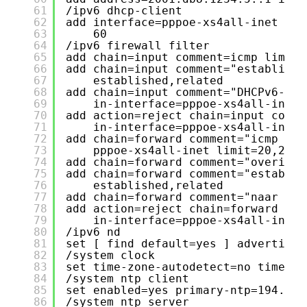
61
/ipv6 dhcp-client
62
add interface=pppoe-xs4all-inet poo
63
60
64
/ipv6 firewall filter
65
add chain=input comment=icmp limit=
66
add chain=input comment="establishe
67
established,related
68
add chain=input comment="DHCPv6-pre
69
in-interface=pppoe-xs4all-inet 
70
add action=reject chain=input comme
71
in-interface=pppoe-xs4all-inet 
72
add chain=forward comment="icmp van
73
pppoe-xs4all-inet limit=20,20 p
74
add chain=forward comment="overig i
75
add chain=forward comment="establis
76
established,related
77
add chain=forward comment="naar DMZ
78
add action=reject chain=forward com
79
in-interface=pppoe-xs4all-inet 
80
/ipv6 nd
81
set [ find default=yes ] advertise-
82
/system clock
83
set time-zone-autodetect=no time-zo
84
/system ntp client
85
set enabled=yes primary-ntp=194.109
86
/system ntp server