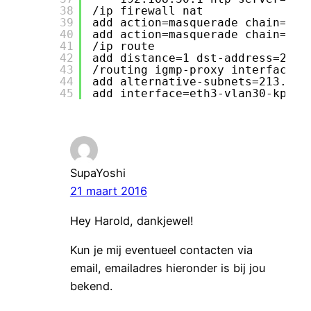
38
/ip firewall nat
39
add action=masquerade chain=src
40
add action=masquerade chain=src
41
/ip route
42
add distance=1 dst-address=213.
43
/routing igmp-proxy interface
44
add alternative-subnets=213.75.
45
add interface=eth3-vlan30-kpntv
SupaYoshi
21 maart 2016
Hey Harold, dankjewel!
Kun je mij eventueel contacten via
email, emailadres hieronder is bij jou
bekend.