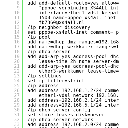
8
add add-default-route=yes allow=pap
9
"pppoe-verbinding XS4ALL-intern
10
interface=ether1-vdsl keepalive
11
1500 name=pppoe-xs4all-inet pas
12
fb7360@xs4all.nl
13
/ip neighbor discovery
14
set pppoe-xs4all-inet comment="pppo
15
/ip pool
16
add name=dhcp-dmz ranges=192.168.2.
17
add name=dhcp-werkkamer ranges=192.
18
/ip dhcp-server
19
add add-arp=yes address-pool=dhcp-d
20
lease-time=2h name=server-dmz
21
add add-arp=yes address-pool=dhcp-w
22
ether3-werkkamer lease-time=2h 
23
/ip settings
24
set rp-filter=strict
25
/ip address
26
add address=192.168.1.2/24 comment=
27
ether1-vdsl network=192.168.1.0
28
add address=192.168.2.1/24 interfac
29
add address=192.168.5.1/24 interfac
30
/ip dhcp-server config
31
set store-leases-disk=never
32
/ip dhcp-server network
33
add address=192.168.2.0/24 comment=