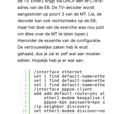
de TV. Ether2 krijgt via DHCP een RFC1918-
adres van de EB. De TV-decoder wordt
aangesloten op poort 3 van de MT. (Ja, de
decoder kan ook rechtstreeks op de EB,
maar het doel van de exercitie was nou juist
om álles over de MT te laten lopen.)
Hieronder de essentie van de configuratie.
De vertrouwelijke zaken heb ik eruit
gehaald, dus je zal er zelf wat aan moeten
editen. Hopelijk heb je er wat aan.
1
/interface ethernet
2
set [ find default-name=ether1 
3
set [ find default-name=ether2 
4
set [ find default-name=ether3 
5
/interface pppoe-client
6
add add-default-route=yes allow
7
ether1-modem keepalive-time
8
pppoe-kpn password=kpn use-
9
/ip neighbor discovery
10
set ether1-modem discover=no