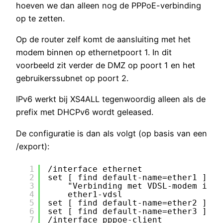
hoeven we dan alleen nog de PPPoE-verbinding
op te zetten.
Op de router zelf komt de aansluiting met het
modem binnen op ethernetpoort 1. In dit
voorbeeld zit verder de DMZ op poort 1 en het
gebruikerssubnet op poort 2.
IPv6 werkt bij XS4ALL tegenwoordig alleen als de
prefix met DHCPv6 wordt geleased.
De configuratie is dan als volgt (op basis van een
/export):
1
/interface ethernet
2
set [ find default-name=ether1 ] co
3
"Verbinding met VDSL-modem in b
4
ether1-vdsl
5
set [ find default-name=ether2 ] na
6
set [ find default-name=ether3 ] na
7
/interface pppoe-client